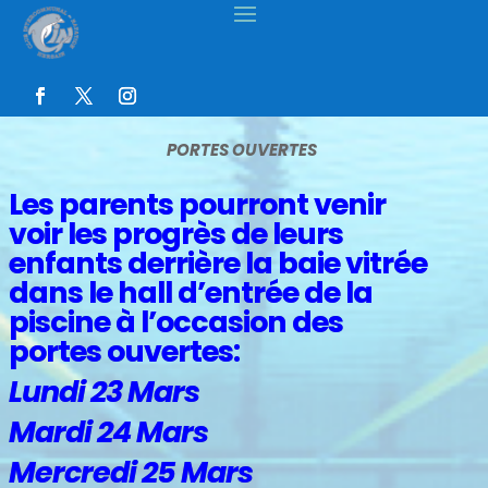
PORTES OUVERTES
Les parents pourront venir
voir les progrès de leurs
enfants derrière la baie vitrée
dans le hall d’entrée de la
piscine à l’occasion des
portes ouvertes:
Lundi 23 Mars
Mardi 24 Mars
Mercredi 25 Mars